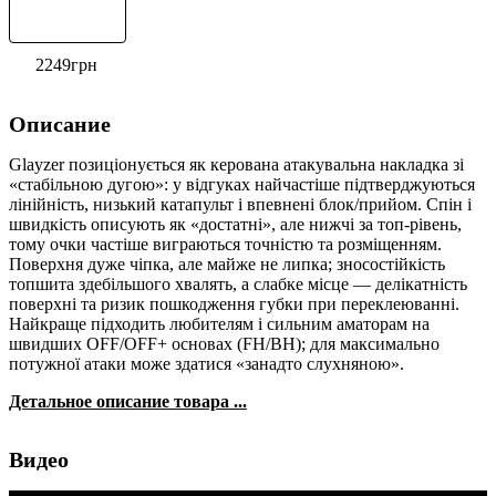
2249
грн
Описание
Glayzer позиціонується як керована атакувальна накладка зі
«стабільною дугою»: у відгуках найчастіше підтверджуються
лінійність, низький катапульт і впевнені блок/прийом. Спін і
швидкість описують як «достатні», але нижчі за топ‑рівень,
тому очки частіше виграються точністю та розміщенням.
Поверхня дуже чіпка, але майже не липка; зносостійкість
топшита здебільшого хвалять, а слабке місце — делікатність
поверхні та ризик пошкодження губки при переклеюванні.
Найкраще підходить любителям і сильним аматорам на
швидших OFF/OFF+ основах (FH/BH); для максимально
потужної атаки може здатися «занадто слухняною».
Детальное описание товара ...
Видео