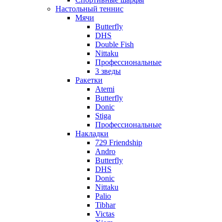
Настольный теннис
Мячи
Butterfly
DHS
Double Fish
Nittaku
Профессиональные
3 зведы
Ракетки
Atemi
Butterfly
Donic
Stiga
Профессиональные
Накладки
729 Friendship
Andro
Butterfly
DHS
Donic
Nittaku
Palio
Tibhar
Victas