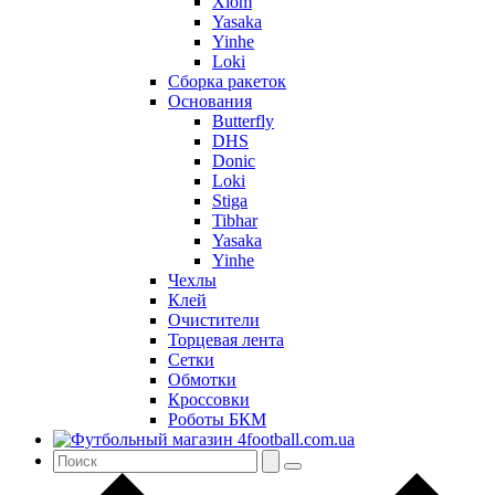
Xiom
Yasaka
Yinhe
Loki
Сборка ракеток
Основания
Butterfly
DHS
Donic
Loki
Stiga
Tibhar
Yasaka
Yinhe
Чехлы
Клей
Очистители
Торцевая лента
Сетки
Обмотки
Кроссовки
Роботы БКМ