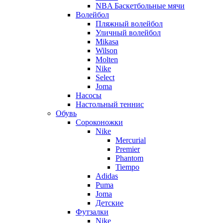
NBA Баскетбольные мячи
Волейбол
Пляжный волейбол
Уличный волейбол
Mikasa
Wilson
Molten
Nike
Select
Joma
Насосы
Настольный теннис
Обувь
Сороконожки
Nike
Mercurial
Premier
Phantom
Tiempo
Adidas
Puma
Joma
Детские
Футзалки
Nike