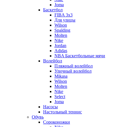
Joma
Баскетбол
FIBA 3x3
Для улицы
Wilson
Spalding
Molten
Nike
Jordan
Adidas
NBA Баскетбольные мячи
Волейбол
Пляжный волейбол
Уличный волейбол
Mikasa
Wilson
Molten
Nike
Select
Joma
Насосы
Настольный теннис
Обувь
Сороконожки