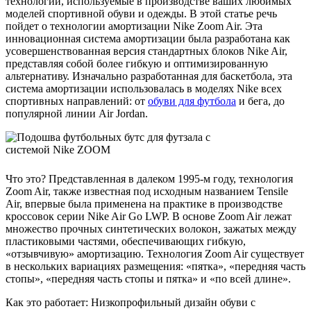
технологии, используемые в производстве ваших любимых
моделей спортивной обуви и одежды. В этой статье речь
пойдет о технологии амортизации Nike Zoom Air. Эта
инновационная система амортизации была разработана как
усовершенствованная версия стандартных блоков Nike Air,
представляя собой более гибкую и оптимизированную
альтернативу. Изначально разработанная для баскетбола, эта
система амортизации использовалась в моделях Nike всех
спортивных направлений: от
обуви для футбола
и бега, до
популярной линии Air Jordan.
Что это? Представленная в далеком 1995-м году, технология
Zoom Air, также известная под исходным названием Tensile
Air, впервые была применена на практике в производстве
кроссовок серии Nike Air Go LWP. В основе Zoom Air лежат
множество прочных синтетических волокон, зажатых между
пластиковыми частями, обеспечивающих гибкую,
«отзывчивую» амортизацию. Технология Zoom Air существует
в нескольких вариациях размещения: «пятка», «передняя часть
стопы», «передняя часть стопы и пятка» и «по всей длине».
Как это работает: Низкопрофильный дизайн обуви с