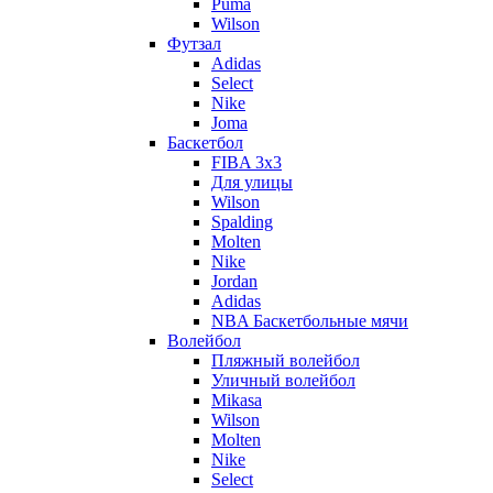
Puma
Wilson
Футзал
Adidas
Select
Nike
Joma
Баскетбол
FIBA 3x3
Для улицы
Wilson
Spalding
Molten
Nike
Jordan
Adidas
NBA Баскетбольные мячи
Волейбол
Пляжный волейбол
Уличный волейбол
Mikasa
Wilson
Molten
Nike
Select