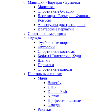
Манишки · Барьеры · Бутылки
Манишки
Спортивные бутылки
Лестницы · Барьеры · Фишки ·
Конусы
Аксессуары для тренировок
Вратарские перчатки
Спортивная медицина
Одежда
Футбольные шорты
Футболки
Спортивные костюмы
Кофты | Толстовки | Худи
Шапки
Перчатки
Спортивные шарфы
Настольный теннис
Мячи
Butterfly
DHS
Double Fish
Nittaku
Профессиональные
3 зведы
Ракетки