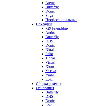
Atemi
Butterfly
Donic
Stiga
Профессиональные
Накладки
729 Friendship
Andro
Butterfly
DHS
Donic
Nittaku
Palio
Tibhar
Victas
Xiom
Yasaka
Yinhe
Loki
Сборка ракеток
Основания
Butterfly
DHS
Donic
Loki