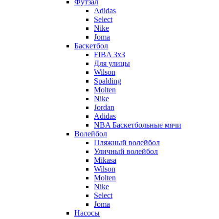
Футзал
Adidas
Select
Nike
Joma
Баскетбол
FIBA 3x3
Для улицы
Wilson
Spalding
Molten
Nike
Jordan
Adidas
NBA Баскетбольные мячи
Волейбол
Пляжный волейбол
Уличный волейбол
Mikasa
Wilson
Molten
Nike
Select
Joma
Насосы