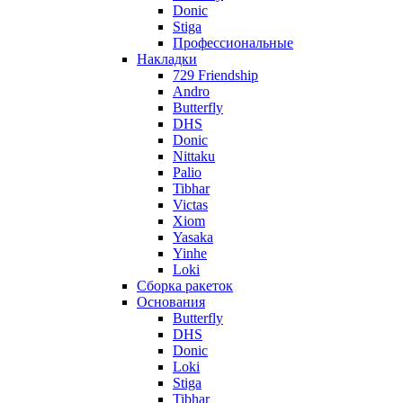
Donic
Stiga
Профессиональные
Накладки
729 Friendship
Andro
Butterfly
DHS
Donic
Nittaku
Palio
Tibhar
Victas
Xiom
Yasaka
Yinhe
Loki
Сборка ракеток
Основания
Butterfly
DHS
Donic
Loki
Stiga
Tibhar