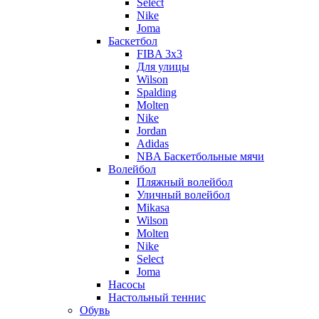
Select
Nike
Joma
Баскетбол
FIBA 3x3
Для улицы
Wilson
Spalding
Molten
Nike
Jordan
Adidas
NBA Баскетбольные мячи
Волейбол
Пляжный волейбол
Уличный волейбол
Mikasa
Wilson
Molten
Nike
Select
Joma
Насосы
Настольный теннис
Обувь