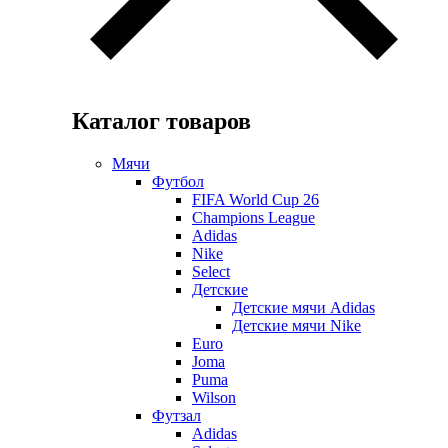
Каталог товаров
Мячи
Футбол
FIFA World Cup 26
Champions League
Adidas
Nike
Select
Детские
Детские мячи Adidas
Детские мячи Nike
Euro
Joma
Puma
Wilson
Футзал
Adidas