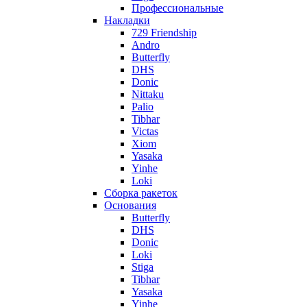
Профессиональные
Накладки
729 Friendship
Andro
Butterfly
DHS
Donic
Nittaku
Palio
Tibhar
Victas
Xiom
Yasaka
Yinhe
Loki
Сборка ракеток
Основания
Butterfly
DHS
Donic
Loki
Stiga
Tibhar
Yasaka
Yinhe