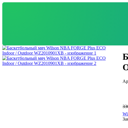
Б
O
33
Wi
За