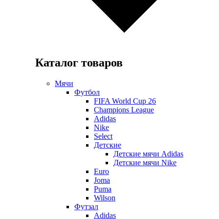
Каталог товаров
Мячи
Футбол
FIFA World Cup 26
Champions League
Adidas
Nike
Select
Детские
Детские мячи Adidas
Детские мячи Nike
Euro
Joma
Puma
Wilson
Футзал
Adidas