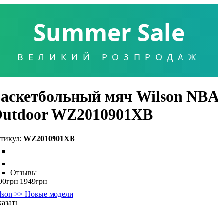
Summer Sale
ВЕЛИКИЙ РОЗПРОДАЖ
аскетбольный мяч Wilson NBA
utdoor WZ2010901XB
WZ2010901XB
Отзывы
00
грн
1949
грн
lson >> Новые модели
казать