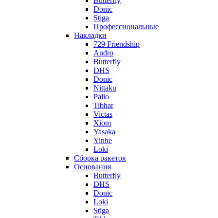
Butterfly
Donic
Stiga
Профессиональные
Накладки
729 Friendship
Andro
Butterfly
DHS
Donic
Nittaku
Palio
Tibhar
Victas
Xiom
Yasaka
Yinhe
Loki
Сборка ракеток
Основания
Butterfly
DHS
Donic
Loki
Stiga