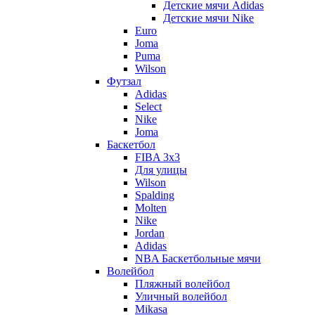
Детские мячи Adidas
Детские мячи Nike
Euro
Joma
Puma
Wilson
Футзал
Adidas
Select
Nike
Joma
Баскетбол
FIBA 3x3
Для улицы
Wilson
Spalding
Molten
Nike
Jordan
Adidas
NBA Баскетбольные мячи
Волейбол
Пляжный волейбол
Уличный волейбол
Mikasa