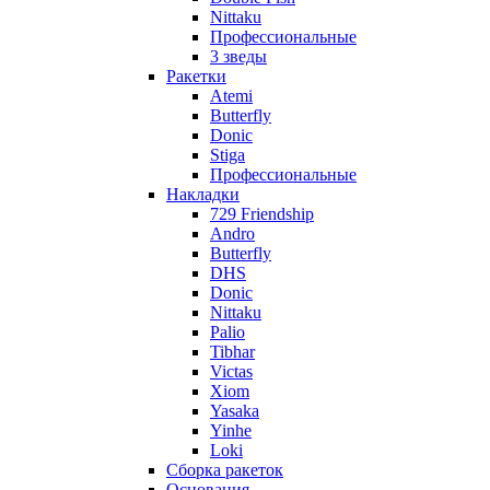
Nittaku
Профессиональные
3 зведы
Ракетки
Atemi
Butterfly
Donic
Stiga
Профессиональные
Накладки
729 Friendship
Andro
Butterfly
DHS
Donic
Nittaku
Palio
Tibhar
Victas
Xiom
Yasaka
Yinhe
Loki
Сборка ракеток
Основания