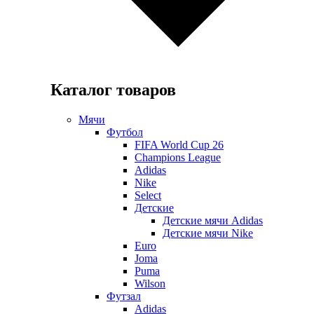
Каталог товаров
Мячи
Футбол
FIFA World Cup 26
Champions League
Adidas
Nike
Select
Детские
Детские мячи Adidas
Детские мячи Nike
Euro
Joma
Puma
Wilson
Футзал
Adidas