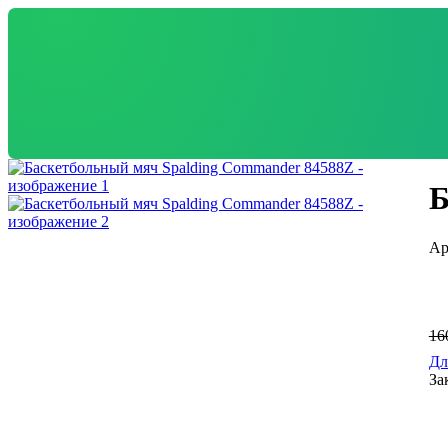
Б
16
Дл
За