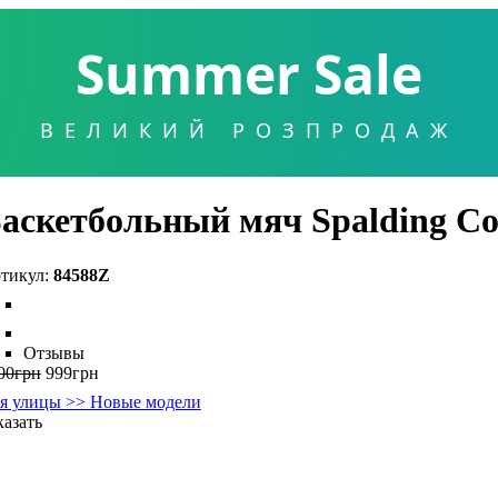
Summer Sale
ВЕЛИКИЙ РОЗПРОДАЖ
аскетбольный мяч Spalding C
84588Z
Отзывы
00
грн
999
грн
я улицы >> Новые модели
казать