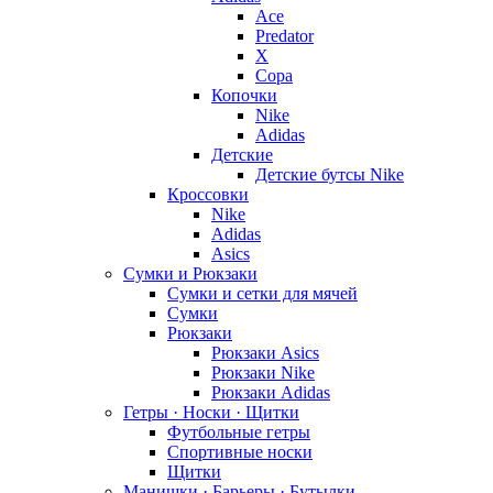
Ace
Predator
X
Copa
Копочки
Nike
Adidas
Детские
Детские бутсы Nike
Кроссовки
Nike
Adidas
Asics
Сумки и Рюкзаки
Сумки и сетки для мячей
Сумки
Рюкзаки
Рюкзаки Asics
Рюкзаки Nike
Рюкзаки Adidas
Гетры · Носки · Щитки
Футбольные гетры
Спортивные носки
Щитки
Манишки · Барьеры · Бутылки