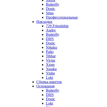
Atemi
Butterfly
Donic
Stiga
Профессиональные
Накладки
729 Friendship
Andro
Butterfly
DHS
Donic
Nittaku
Palio
Tibhar
Victas
Xiom
Yasaka
Yinhe
Loki
Сборка ракеток
Основания
Butterfly
DHS
Donic
Loki