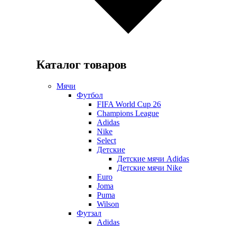
Каталог товаров
Мячи
Футбол
FIFA World Cup 26
Champions League
Adidas
Nike
Select
Детские
Детские мячи Adidas
Детские мячи Nike
Euro
Joma
Puma
Wilson
Футзал
Adidas