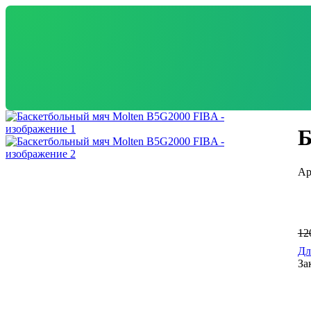
Б
12
Дл
За