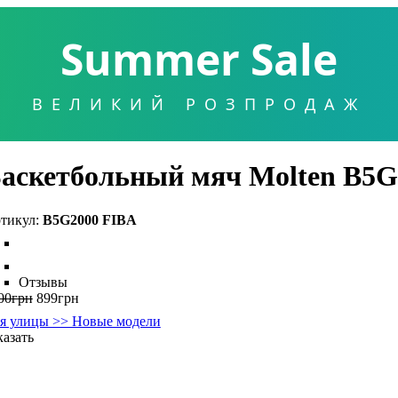
Summer Sale
ВЕЛИКИЙ РОЗПРОДАЖ
аскетбольный мяч Molten B5G
B5G2000 FIBA
Отзывы
00
грн
899
грн
я улицы >> Новые модели
казать