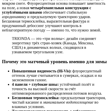
мокром снеге. Флуоресцентная основа повышает заметность
на поле, а новая
четырёхпанельная конструкция с
углублёнными швами
обеспечивает стабильную
аэродинамику и предсказуемую траекторию ударов.
Бесшовная термосклейка, выразительная фактура и
продуманный дебоссинг улучшают контроль в
неблагоприятную погоду — именно то, что нужно зимой.
TRIONDA — это «три волны»: дизайн соединяет
энергетику трёх стран-хозяек (Канада, Мексика,
США) в динамичных волнах, сходящихся в
узнаваемом треугольном узле.
Почему это матчевый уровень именно для зимы
Повышенная видимость (Hi-Vis):
флуоресцентный
оттенок лучше считывается в сумерках, осадках и на
заснеженном газоне.
4 панели + глубокие швы:
устойчивый полёт и
точность на высокой скорости за счёт
оптимизированного распределения потоков воздуха.
Бесшовная термосклейка:
предсказуемая траектория,
чистый касание и
минимальное водопоглощение
во
влажных условиях.