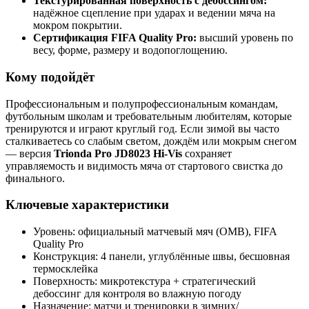
Текстурированная поверхность с дебоссингом:
надёжное сцепление при ударах и ведении мяча на
мокром покрытии.
Сертификация FIFA Quality Pro:
высший уровень по
весу, форме, размеру и водопоглощению.
Кому подойдёт
Профессиональным и полупрофессиональным командам,
футбольным школам и требовательным любителям, которые
тренируются и играют круглый год. Если зимой вы часто
сталкиваетесь со слабым светом, дождём или мокрым снегом
— версия
Trionda Pro JD8023 Hi-Vis
сохраняет
управляемость и видимость мяча от стартового свистка до
финального.
Ключевые характеристики
Уровень: официальный матчевый мяч (OMB), FIFA
Quality Pro
Конструкция: 4 панели, углублённые швы, бесшовная
термосклейка
Поверхность: микротекстура + стратегический
дебоссинг для контроля во влажную погоду
Назначение: матчи и тренировки в зимних/