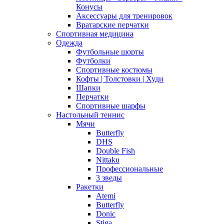
Конусы
Аксессуары для тренировок
Вратарские перчатки
Спортивная медицина
Одежда
Футбольные шорты
Футболки
Спортивные костюмы
Кофты | Толстовки | Худи
Шапки
Перчатки
Спортивные шарфы
Настольный теннис
Мячи
Butterfly
DHS
Double Fish
Nittaku
Профессиональные
3 зведы
Ракетки
Atemi
Butterfly
Donic
Stiga