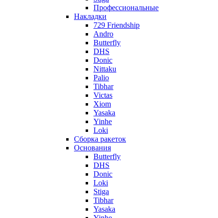
Профессиональные
Накладки
729 Friendship
Andro
Butterfly
DHS
Donic
Nittaku
Palio
Tibhar
Victas
Xiom
Yasaka
Yinhe
Loki
Сборка ракеток
Основания
Butterfly
DHS
Donic
Loki
Stiga
Tibhar
Yasaka
Yinhe