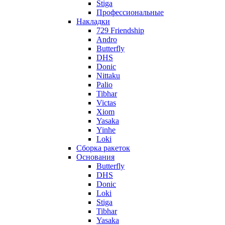
Stiga
Профессиональные
Накладки
729 Friendship
Andro
Butterfly
DHS
Donic
Nittaku
Palio
Tibhar
Victas
Xiom
Yasaka
Yinhe
Loki
Сборка ракеток
Основания
Butterfly
DHS
Donic
Loki
Stiga
Tibhar
Yasaka