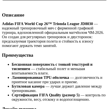
Описание
Adidas FIFA World Cup 26™ Trionda League JD8030
—
надежный тренировочный мяч с фирменной графикой
турнира, вдохновленной официальным матчболом ЧМ-2026.
Он создан для регулярных тренировок и двусторонок:
предсказуемая траектория полета и стойкость к износу
помогают держать темп занятий.
Преимущества
Бесшовная поверхность с тонкой текстурой и
тиснением
— стабильный полет и меньшая
впитываемость влаги.
Ламинированная TPU-оболочка
— долговечность и
приятное касание при ударах и приеме.
Бутиловая камера
— лучше держит давление между
тренировками.
Сертификация FIFA Quality (размер 5)
— контроль по
окружности, весу, отскоку и водопоглощению.
Дизайн турнира