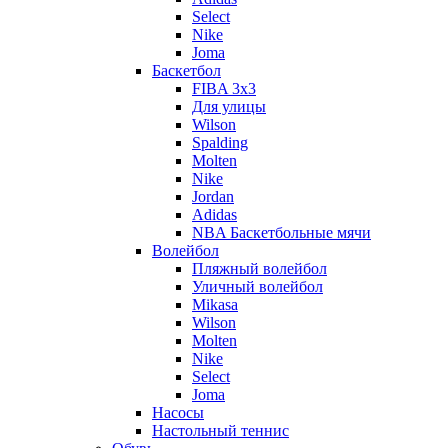
Select
Nike
Joma
Баскетбол
FIBA 3x3
Для улицы
Wilson
Spalding
Molten
Nike
Jordan
Adidas
NBA Баскетбольные мячи
Волейбол
Пляжный волейбол
Уличный волейбол
Mikasa
Wilson
Molten
Nike
Select
Joma
Насосы
Настольный теннис