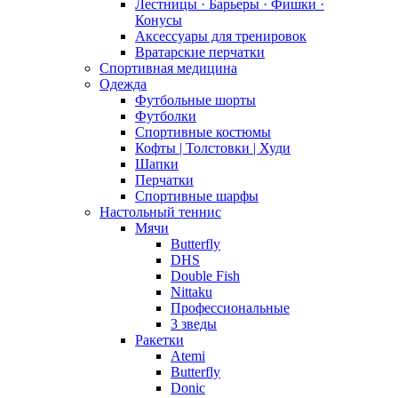
Лестницы · Барьеры · Фишки ·
Конусы
Аксессуары для тренировок
Вратарские перчатки
Спортивная медицина
Одежда
Футбольные шорты
Футболки
Спортивные костюмы
Кофты | Толстовки | Худи
Шапки
Перчатки
Спортивные шарфы
Настольный теннис
Мячи
Butterfly
DHS
Double Fish
Nittaku
Профессиональные
3 зведы
Ракетки
Atemi
Butterfly
Donic