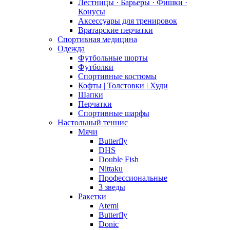
Лестницы · Барьеры · Фишки ·
Конусы
Аксессуары для тренировок
Вратарские перчатки
Спортивная медицина
Одежда
Футбольные шорты
Футболки
Спортивные костюмы
Кофты | Толстовки | Худи
Шапки
Перчатки
Спортивные шарфы
Настольный теннис
Мячи
Butterfly
DHS
Double Fish
Nittaku
Профессиональные
3 зведы
Ракетки
Atemi
Butterfly
Donic