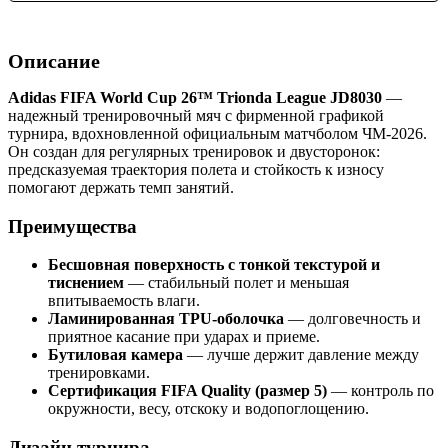
Описание
Adidas FIFA World Cup 26™ Trionda League JD8030
—
надежный тренировочный мяч с фирменной графикой
турнира, вдохновленной официальным матчболом ЧМ-2026.
Он создан для регулярных тренировок и двусторонок:
предсказуемая траектория полета и стойкость к износу
помогают держать темп занятий.
Преимущества
Бесшовная поверхность с тонкой текстурой и
тиснением
— стабильный полет и меньшая
впитываемость влаги.
Ламинированная TPU-оболочка
— долговечность и
приятное касание при ударах и приеме.
Бутиловая камера
— лучше держит давление между
тренировками.
Сертификация FIFA Quality (размер 5)
— контроль по
окружности, весу, отскоку и водопоглощению.
Дизайн турнира