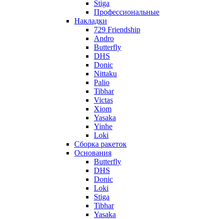
Stiga
Профессиональные
Накладки
729 Friendship
Andro
Butterfly
DHS
Donic
Nittaku
Palio
Tibhar
Victas
Xiom
Yasaka
Yinhe
Loki
Сборка ракеток
Основания
Butterfly
DHS
Donic
Loki
Stiga
Tibhar
Yasaka