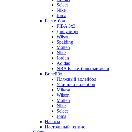
Select
Nike
Joma
Баскетбол
FIBA 3x3
Для улицы
Wilson
Spalding
Molten
Nike
Jordan
Adidas
NBA Баскетбольные мячи
Волейбол
Пляжный волейбол
Уличный волейбол
Mikasa
Wilson
Molten
Nike
Select
Joma
Насосы
Настольный теннис