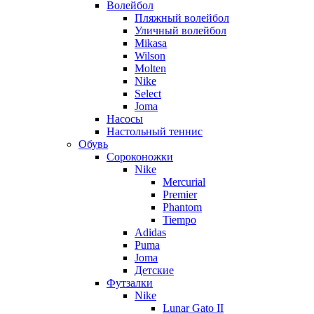
Волейбол
Пляжный волейбол
Уличный волейбол
Mikasa
Wilson
Molten
Nike
Select
Joma
Насосы
Настольный теннис
Обувь
Сороконожки
Nike
Mercurial
Premier
Phantom
Tiempo
Adidas
Puma
Joma
Детские
Футзалки
Nike
Lunar Gato II