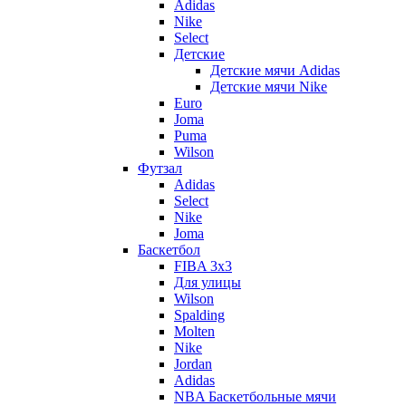
Adidas
Nike
Select
Детские
Детские мячи Adidas
Детские мячи Nike
Euro
Joma
Puma
Wilson
Футзал
Adidas
Select
Nike
Joma
Баскетбол
FIBA 3x3
Для улицы
Wilson
Spalding
Molten
Nike
Jordan
Adidas
NBA Баскетбольные мячи