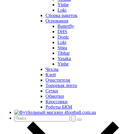
Yinhe
Loki
Сборка ракеток
Основания
Butterfly
DHS
Donic
Loki
Stiga
Tibhar
Yasaka
Yinhe
Чехлы
Клей
Очистители
Торцевая лента
Сетки
Обмотки
Кроссовки
Роботы БКМ