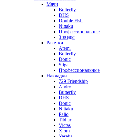
Мячи
Butterfly
DHS
Double Fish
Nittaku
Профессиональные
3 зведы
Ракетки
Atemi
Butterfly
Donic
Stiga
Профессиональные
Накладки
729 Friendship
Andro
Butterfly
DHS
Donic
Nittaku
Palio
Tibhar
Victas
Xiom
Yasaka