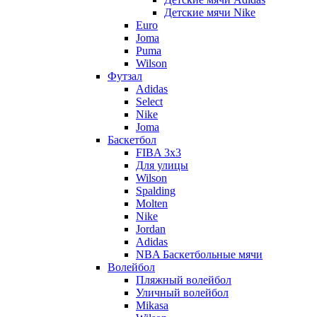
Детские мячи Nike
Euro
Joma
Puma
Wilson
Футзал
Adidas
Select
Nike
Joma
Баскетбол
FIBA 3x3
Для улицы
Wilson
Spalding
Molten
Nike
Jordan
Adidas
NBA Баскетбольные мячи
Волейбол
Пляжный волейбол
Уличный волейбол
Mikasa