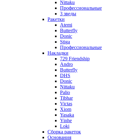
Nittaku
Профессиональные
3 зведы
Ракетки
Atemi
Butterfly
Donic
Stiga
Профессиональные
Накладки
729 Friendship
Andro
Butterfly
DHS
Donic
Nittaku
Palio
Tibhar
Victas
Xiom
Yasaka
Yinhe
Loki
Сборка ракеток
Основания