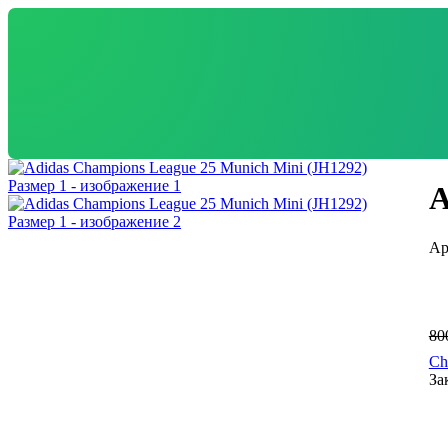
A
80
Ch
За