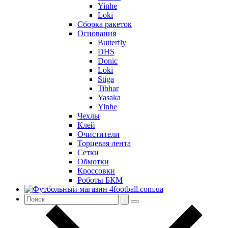
Yinhe
Loki
Сборка ракеток
Основания
Butterfly
DHS
Donic
Loki
Stiga
Tibhar
Yasaka
Yinhe
Чехлы
Клей
Очистители
Торцевая лента
Сетки
Обмотки
Кроссовки
Роботы БКМ