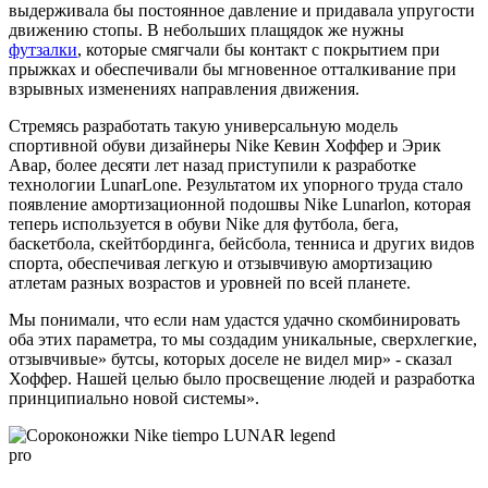
выдерживала бы постоянное давление и придавала упругости
движению стопы. В небольших плащядок же нужны
футзалки
, которые смягчали бы контакт с покрытием при
прыжках и обеспечивали бы мгновенное отталкивание при
взрывных изменениях направления движения.
Стремясь разработать такую универсальную модель
спортивной обуви дизайнеры Nike Кевин Хоффер и Эрик
Авар, более десяти лет назад приступили к разработке
технологии LunarLone. Результатом их упорного труда стало
появление амортизационной подошвы Nike Lunarlon, которая
теперь используется в обуви Nike для футбола, бега,
баскетбола, скейтбординга, бейсбола, тенниса и других видов
спорта, обеспечивая легкую и отзывчивую амортизацию
атлетам разных возрастов и уровней по всей планете.
Мы понимали, что если нам удастся удачно скомбинировать
оба этих параметра, то мы создадим уникальные, сверхлегкие,
отзывчивые» бутсы, которых доселе не видел мир» - сказал
Хоффер. Нашей целью было просвещение людей и разработка
принципиально новой системы».