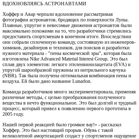
ВДОХНОВЛЯЯСЬ АСТРОНАВТАМИ
Хоффер и Авар черпали вдохновение рассматривая
фотографии астронавтов, бродящих по поверхности Луны.
Плавные, упругие и невесомые движения астронавтов были
максимально похожими на то, что разработчики стремились
предоставить спортсменам в конечном итоге. Впоследствии
они собрали сплоченную команду, состоявшую из инженеров-
химиков, дизайнеров и техников, для поисков и разработки
нужного материала - "пены космической эры", которая была
изготовлена Nike Advanced Material Interest Group. Это был
сплав двух элементов: легкого этиленвинилацетата (EVA) и
упругой шарообразной пружины из нитрильного каучука
(NBR). Так была получена оптимальная комбинация пены и
воздуха. Ей было дано название Lunarlon.
Команда разработчиков много экспериментировала, применяя
различные методы, с целью преобразования полученного
вещества в нечто функциональное. Это был долгий и трудный
процесс, который привел к появлению первого прототипа в
2005 году.
Нашей первой реакцией было громкое вау!» - рассказал
Хоффер. Это был настоящий прорыв. Обувь с такой
великолепной амортизацией создаст у спортсменов ощущение