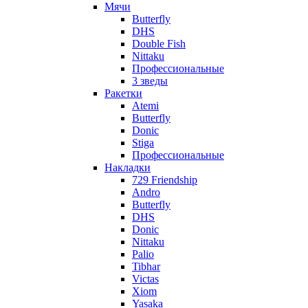
Мячи
Butterfly
DHS
Double Fish
Nittaku
Профессиональные
3 зведы
Ракетки
Atemi
Butterfly
Donic
Stiga
Профессиональные
Накладки
729 Friendship
Andro
Butterfly
DHS
Donic
Nittaku
Palio
Tibhar
Victas
Xiom
Yasaka