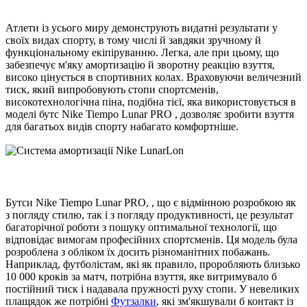
Атлети із усього миру демонструють видатні результати у
своїх видах спорту, в тому числі й завдяки зручному й
функціональному екіпіруванню. Легка, але при цьому, що
забезпечує м'яку амортизацію й зворотну реакцію взуття,
високо цінується в спортивних колах. Враховуючи величезний
тиск, який випробовують стопи спортсменів,
високотехнологічна піна, подібна тієї, яка використовується в
моделі бутс Nike Tiempo Lunar PRO , дозволяє зробити взуття
для багатьох видів спорту набагато комфортніше.
Бутси Nike Tiempo Lunar PRO, , що є відмінною розробкою як
з погляду стилю, так і з погляду продуктивності, це результат
багаторічної роботи з пошуку оптимальної технології, що
відповідає вимогам професійних спортсменів. Ця модель була
розроблена з обліком їх досить різноманітних побажань.
Наприклад, футболістам, які як правило, проробляють близько
10 000 кроків за матч, потрібна взуття, яке витримувало б
постійний тиск і надавала пружності руху стопи. У невеликих
плащядок же потрібні
Футзалки
, які зм'якшували б контакт із