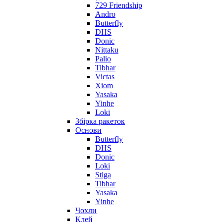
729 Friendship
Andro
Butterfly
DHS
Donic
Nittaku
Palio
Tibhar
Victas
Xiom
Yasaka
Yinhe
Loki
Збірка ракеток
Основи
Butterfly
DHS
Donic
Loki
Stiga
Tibhar
Yasaka
Yinhe
Чохли
Клей