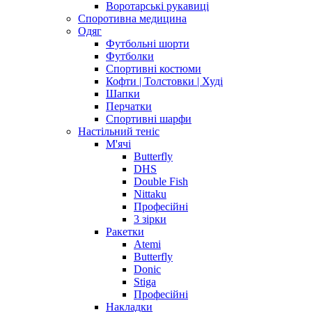
Воротарські рукавиці
Споротивна медицина
Одяг
Футбольні шорти
Футболки
Спортивні костюми
Кофти | Толстовки | Худі
Шапки
Перчатки
Спортивні шарфи
Настільний теніс
М'ячі
Butterfly
DHS
Double Fish
Nittaku
Професійні
3 зірки
Ракетки
Atemi
Butterfly
Donic
Stiga
Професійні
Накладки