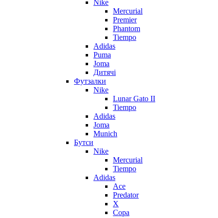
Nike
Mercurial
Premier
Phantom
Tiempo
Adidas
Puma
Joma
Дитячі
Футзалки
Nike
Lunar Gato II
Tiempo
Adidas
Joma
Munich
Бутси
Nike
Mercurial
Tiempo
Adidas
Ace
Predator
X
Copa