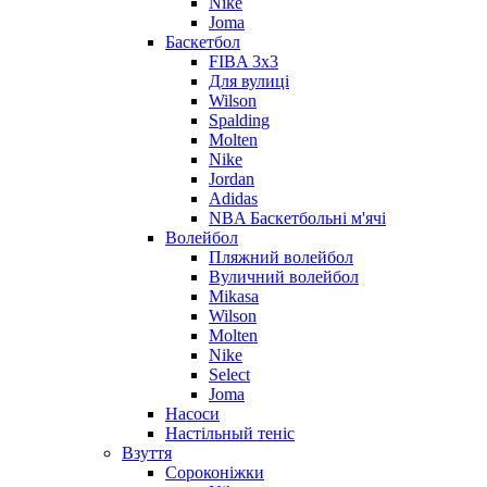
Nike
Joma
Баскетбол
FIBA 3x3
Для вулиці
Wilson
Spalding
Molten
Nike
Jordan
Adidas
NBA Баскетбольні м'ячі
Волейбол
Пляжний волейбол
Вуличний волейбол
Mikasa
Wilson
Molten
Nike
Select
Joma
Насоси
Настільный теніс
Взуття
Сороконіжки