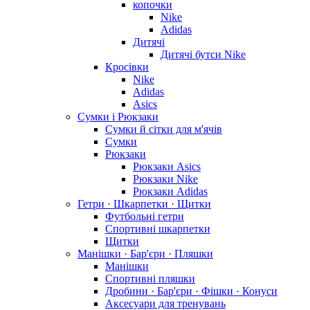
копочки
Nike
Adidas
Дитячі
Дитячі бутси Nike
Кросівки
Nike
Adidas
Asics
Сумки і Рюкзаки
Сумки й сітки для м'ячів
Сумки
Рюкзаки
Рюкзаки Asics
Рюкзаки Nike
Рюкзаки Adidas
Гетри · Шкарпетки · Щитки
Футбольні гетри
Спортивні шкарпетки
Щитки
Манішки · Бар'єри · Пляшки
Манішки
Спортивні пляшки
Дробини · Бар'єри · Фішки · Конуси
Аксесуари для тренувань