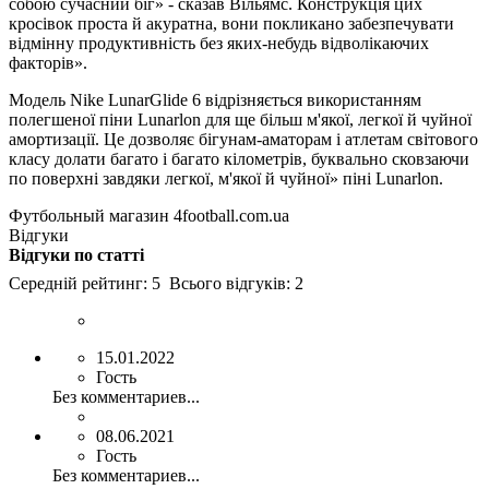
собою сучасний біг» - сказав Вільямс. Конструкція цих
кросівок проста й акуратна, вони покликано забезпечувати
відмінну продуктивність без яких-небудь відволікаючих
факторів».
Модель Nike LunarGlide 6 відрізняється використанням
полегшеної піни Lunarlon для ще більш м'якої, легкої й чуйної
амортизації. Це дозволяє бігунам-аматорам і атлетам світового
класу долати багато і багато кілометрів, буквально сковзаючи
по поверхні завдяки легкої, м'якої й чуйної» піні Lunarlon.
Футбольный магазин 4football.com.ua
Відгуки
Відгуки по статті
Середній рейтинг:
5
Всього відгуків:
2
15.01.2022
Гость
Без комментариев...
08.06.2021
Гость
Без комментариев...