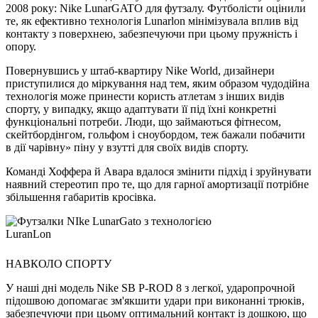
2008 року: Nike LunarGATO для футзалу. Футболісти оцінили
те, як ефективно технологія Lunarlon мінімізувала вплив від
контакту з поверхнею, забезпечуючи при цьому пружність і
опору.
Повернувшись у штаб-квартиру Nike World, дизайнери
приступилися до міркування над тем, яким образом чудодійна
технологія може принести користь атлетам з інших видів
спорту, у випадку, якщо адаптувати її під їхні конкретні
функціональні потреби. Люди, що займаються фітнесом,
скейтбордінгом, гольфом і сноубордом, теж бажали побачити
в дії чарівну» піну у взутті для своїх видів спорту.
Команді Хоффера й Авара вдалося змінити підхід і зруйнувати
наявний стереотип про те, що для гарної амортизації потрібне
збільшення габаритів кросівка.
НАВКОЛО СПОРТУ
У наші дні модель Nike SB P-ROD 8 з легкої, ударопрочной
підошвою допомагає зм'якшити удари при виконанні трюків,
забезпечуючи при цьому оптимальний контакт із дошкою, що