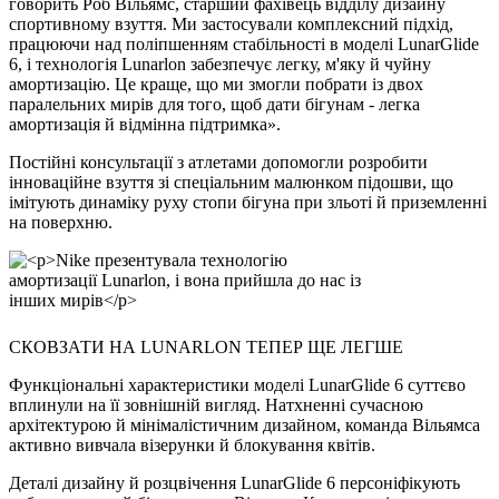
говорить Роб Вільямс, старший фахівець відділу дизайну
спортивному взуття. Ми застосували комплексний підхід,
працюючи над поліпшенням стабільності в моделі LunarGlide
6, і технологія Lunarlon забезпечує легку, м'яку й чуйну
амортизацію. Це краще, що ми змогли побрати із двох
паралельних мирів для того, щоб дати бігунам - легка
амортизація й відмінна підтримка».
Постійні консультації з атлетами допомогли розробити
інноваційне взуття зі спеціальним малюнком підошви, що
імітують динаміку руху стопи бігуна при зльоті й приземленні
на поверхню.
СКОВЗАТИ НА LUNARLON ТЕПЕР ЩЕ ЛЕГШЕ
Функціональні характеристики моделі LunarGlide 6 суттєво
вплинули на її зовнішній вигляд. Натхненні сучасною
архітектурою й мінімалістичним дизайном, команда Вільямса
активно вивчала візерунки й блокування квітів.
Деталі дизайну й розцвічення LunarGlide 6 персоніфікують