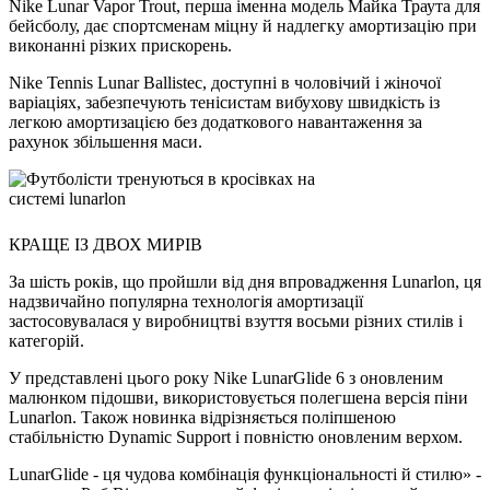
Nike Lunar Vapor Trout, перша іменна модель Майка Траута для
бейсболу, дає спортсменам міцну й надлегку амортизацію при
виконанні різких прискорень.
Nike Tennis Lunar Ballistec, доступні в чоловічий і жіночої
варіаціях, забезпечують тенісистам вибухову швидкість із
легкою амортизацією без додаткового навантаження за
рахунок збільшення маси.
КРАЩЕ ІЗ ДВОХ МИРІВ
За шість років, що пройшли від дня впровадження Lunarlon, ця
надзвичайно популярна технологія амортизації
застосовувалася у виробництві взуття восьми різних стилів і
категорій.
У представлені цього року Nike LunarGlide 6 з оновленим
малюнком підошви, використовується полегшена версія піни
Lunarlon. Також новинка відрізняється поліпшеною
стабільністю Dynamic Support і повністю оновленим верхом.
LunarGlide - ця чудова комбінація функціональності й стилю» -