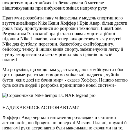
покриттям при стрибках і забезпечували б миттєве
відштовхування при вибухових змінах напряму руху.
Прагнучи розробити таку універсальну модель спортивного
взуття дизайнери Nike Кевін Хоффер і Ерік Авар, більш десяти
років тому приступилися до розробки технології LunarLone.
Результатом їх завзятої праці стала поява амортизаційної
підошви Nike Lunarlon, яка тепер використовується у взутті
Nike для футболу, перегони, баскетболу, скейтбордингу,
бейсболу, тенісу й інших видів спорту, забезпечуючи легку й
чуйну амортизацію атлетам різних віків і рівнів по всій
планеті.
Ми розуміли, що якщо нам удасться вдало скомбінувати обоє
цих параметра, то ми створимо унікальні, надлегкі, чуйні»
бутси, яких досі не бачив мир» - сказав Хоффер. Нашою метою
була освіта людей і розробка принципово нової системи».
НАДИХАЮЧИСЬ АСТРОНАВТАМИ
Хоффер і Авар черпали натхнення розглядаючи світлини
астронавтів, що бродять по поверхні Місяця. Плавні, пружні й
невагомі рухи астронавтів були максимально схожими на те,